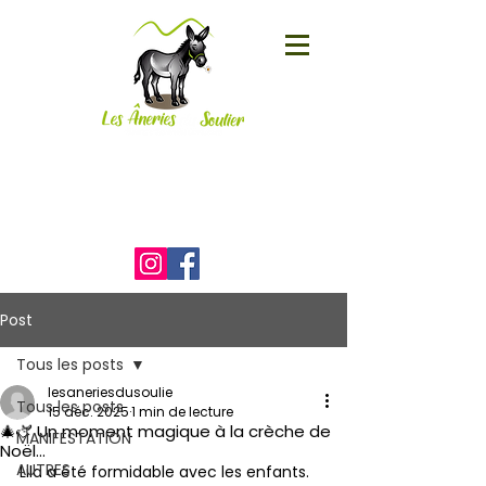
Le Soulier
19800 CORRÈZE
06 25 01 95 58
)
Post
Tous les posts
lesaneriesdusoulie
Tous les posts
15 déc. 2025
1 min de lecture
🎄🫏 Un moment magique à la crèche de
MANIFESTATION
Noël…
AUTRES
Lila a été formidable avec les enfants.