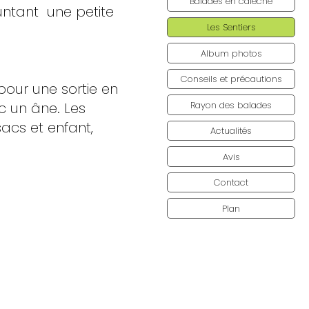
Balades en calèche
untant une petite
Les Sentiers
Album photos
Conseils et précautions
 pour une sortie en
Rayon des balades
c un âne. Les
cs et enfant,
Actualités
Avis
Contact
Plan