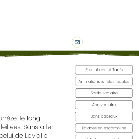
Le Soulier
19800 CORRÈZE
06 25 01 95 58
)
Prestations et Tarifs
Animations & fêtes locales
Sortie scolaire
Anniversaire
Bons cadeaux
rrèze, le long
illées. Sans aller
Balades en escargoline
elui de Lavialle