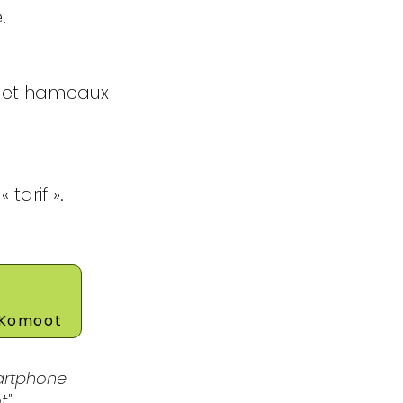
.
s et hameaux
tarif ».
r Komoot
martphone
".