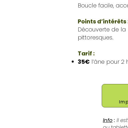
Boucle facile, ac
Points d’intérêts 
Découverte de la
pittoresques.
Tarif :
35€
l’âne pour 2 h
Imp
Info
:
Il es
ou tablett