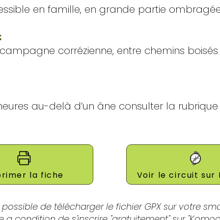
cessible en famille, en grande partie ombragée
:
 campagne corrézienne, entre chemins boisé
eures au-delà d’un âne consulter la rubrique « 
rimer la fiche
Voir le circuit su
t possible de télécharger le fichier GPX sur votre s
e a condition de s'inscrire "gratuitement" sur "Komoot