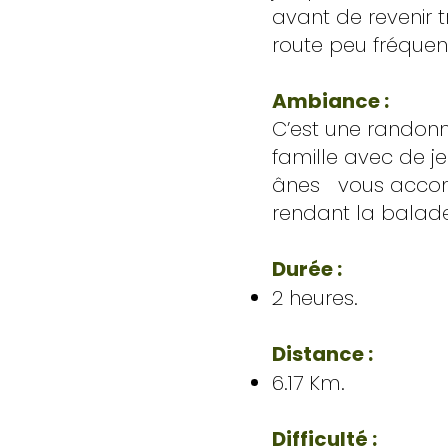
avant de revenir 
route peu fréquen
Ambiance :
C’est une randonné
famille avec de j
ânes vous accomp
rendant la balade
Durée :
2 heures.
Distance :
6.17 Km.
Difficulté :