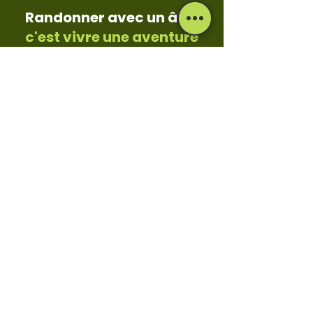
Randonner avec un âne,
c'est vivre une aventure
simple et authentique,
au rythme de la nature.
Il faut rester à l'écoute,
Il faut observer, toucher,
sentir...
et surtout profiter !