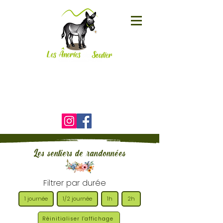
Le Soulier
19800 CORRÈZE
06 25 01 95 58
)
Les sentiers de randonnées
Filtrer par durée
1 journée
1/2 journée
1h
2h
Réinitialiser l'affichage