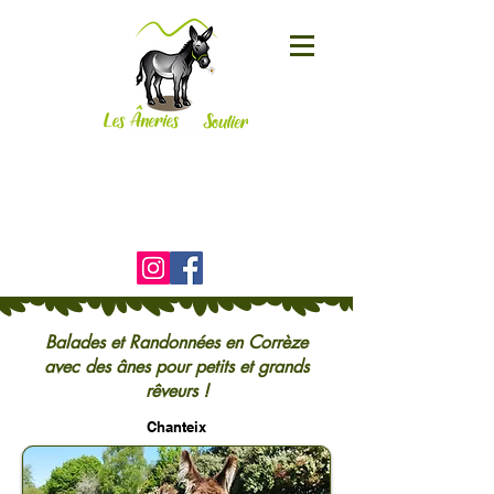
Le Soulier
19800 CORRÈZE
06 25 01 95 58
)
Balades et Randonnées en Corrèze
avec des ânes pour petits et grands
rêveurs !
Chanteix