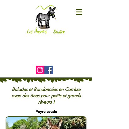
Le Soulier
19800 CORRÈZE
06 25 01 95 58
)
Balades et Randonnées en Corrèze
avec des ânes pour petits et grands
rêveurs !
Peyrelevade