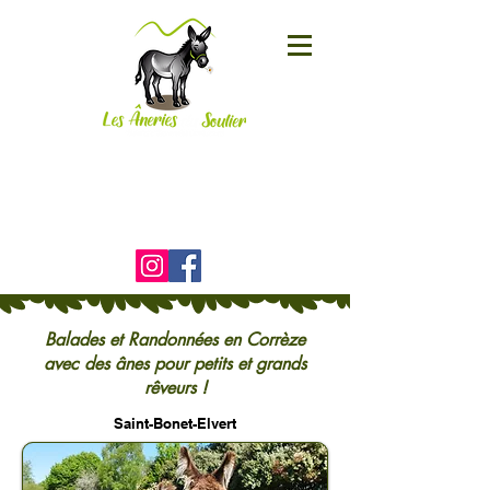
Le Soulier
19800 CORRÈZE
06 25 01 95 58
)
Balades et Randonnées en Corrèze
avec des ânes pour petits et grands
rêveurs !
Saint-Bonet-Elvert